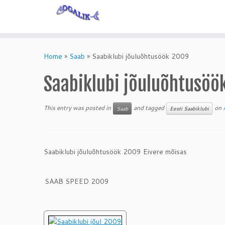
Skip
to
Home
»
Saab
»
Saabiklubi jõuluõhtusöök 2009
content
Saabiklubi jõuluõhtusöö
This entry was posted in
and tagged
on
Saab
Eesti Saabiklubi
Saabiklubi jõuluõhtusöök 2009 Eivere mõisas
SAAB SPEED 2009