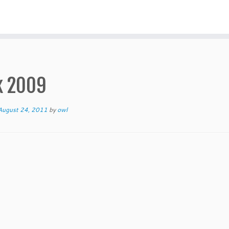
k 2009
August 24, 2011
by
owl